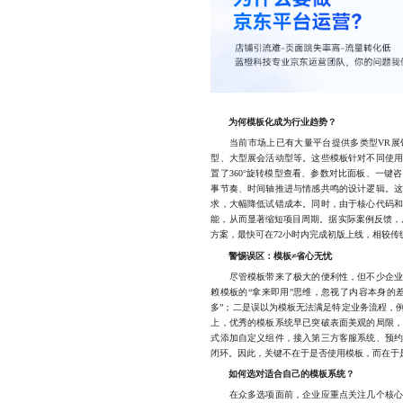
为何模板化成为行业趋势？
当前市场上已有大量平台提供多类型VR展馆
型、大型展会活动型等。这些模板针对不同使
置了360°旋转模型查看、参数对比面板、一
事节奏、时间轴推进与情感共鸣的设计逻辑。
求，大幅降低试错成本。同时，由于核心代码
能，从而显著缩短项目周期。据实际案例反馈，
方案，最快可在72小时内完成初版上线，相较传
警惕误区：模板≠省心无忧
尽管模板带来了极大的便利性，但不少企业在
赖模板的“拿来即用”思维，忽视了内容本身的
多”；二是误以为模板无法满足特定业务流程，
上，优秀的模板系统早已突破表面美观的局限
式添加自定义组件，接入第三方客服系统、预
闭环。因此，关键不在于是否使用模板，而在于
如何选对适合自己的模板系统？
在众多选项面前，企业应重点关注几个核心维