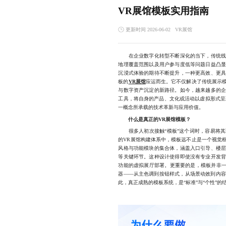
VR展馆模板实用指南
更新时间 2026-06-02
VR展馆
在企业数字化转型不断深化的当下，传统线下
地理覆盖范围以及用户参与度低等问题日益凸
沉浸式体验的期待不断提升，一种更高效、更
板的
VR展馆
应运而生。它不仅解决了传统展示
与数字资产沉淀的新路径。如今，越来越多的
工具，将自身的产品、文化或活动以虚拟形式呈
一概念所承载的技术革新与应用价值。
什么是真正的VR展馆模板？
很多人初次接触“模板”这个词时，容易将其
的VR展馆构建体系中，模板远不止是一个视觉
风格与功能模块的集合体，涵盖入口引导、楼
等关键环节。这种设计使得即使没有专业开发
功能的虚拟展厅部署。更重要的是，模板并非一
器——从主色调到按钮样式，从场景动效到内
此，真正成熟的模板系统，是“标准”与“个性”