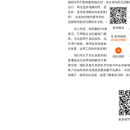
能组件而不影响整体稳定性；其次是响应式适配
运行；再次是多端兼容性，是否支持微信、浏
支持，是否有清晰的内容更新指引和持续的功能
码”，但实则对硬件要求苛刻，或仅限于特定终
选择那些提供完整技术文档、可视化编辑器和稳
综上所述，高质量的VR展馆模板不仅是快速
基石。它帮助企业以极低门槛进入虚拟展示领
咨询热线
境。无论是用于新品发布、品牌宣传，还是远
18140119082
升用户体验，增强信息传递效率，并逐步积累
步发展，这类工具的价值还将持续放大。
我们专注于为企业提供高效、稳定且高度可定
回到顶部
套覆盖全生命周期的解决方案，从初始策划到
牌价值；团队具备扎实的技术功底与丰富的落
客户在短时间内实现高质量的数字化展示；目
拟展厅，获得良好反馈；如需了解更多详情，欢迎联系1