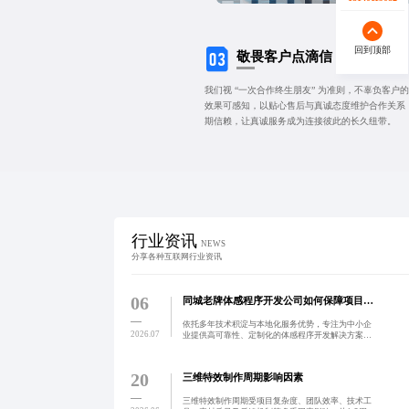
回到顶部
敬畏客户点滴信
我们视 “一次合作终生朋友” 为准则，不辜负客
效果可感知，以贴心售后与真诚态度维护合作关系
期信赖，让真诚服务成为连接彼此的长久纽带。
行业资讯
NEWS
分享各种互联网行业资讯
06
同城老牌体感程序开发公司如何保障项目稳定？
依托多年技术积淀与本地化服务优势，专注为中小企
2026.07
业提供高可靠性、定制化的体感程序开发解决方案，
覆盖教育、文旅、零售等多个场景，实现稳定交互与
沉浸体验升级。
20
三维特效制作周期影响因素
三维特效制作周期受项目复杂度、团队效率、技术工