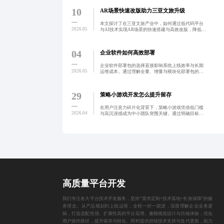
10
AR场景快速改版助力三亚文旅升级
本文探讨了在三亚文旅产业中，如何通过低代码平台
2026.05
与AI技术实现AR场景的快速搭建与高效改版，降低开
发成本，提升游客沉浸式体验。通过模块化设计与云
渲染支持，实现内容的灵活更新与跨设备流畅运行，
推动景区数字
04
企业软件如何高效部署
企业软件部署包的选择直接影响系统上线效率与长期
2026.05
运维成本。通过理解全量、增量与模块化部署包的适
用场景，结合预检机制与自动化工具，可实现高效、
稳定的系统落地。构建标准化部署流程与CI/CD体
系，助力企业从
29
策略小游戏开发怎么提升留存
在用户注意力碎片化背景下，策略小游戏凭借低门槛
2026.04
与高沉浸感成为中小团队突围关键。通过明确目标、
有限资源权衡与可量化成长路径构建深度体验，结合
H5原型验证、数据驱动迭代与AI动态难度调节，实现
高效开发与长
高质量平台开发
我们专注各大平台技术开发服务，坚持“需求定制+技术落地+长效保障”的服
务理念。从产品规划到上线运营，全程一对一跟进，深度理解企业业务逻
辑，打造适配性强、扩展性高的平台应用。兼顾视觉设计与功能体验，优化
用户操作路径，提升留存与转化。同时提供持续技术支持与迭代更新，助力