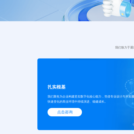
我们致力于通
扎实根基
我们聚焦为企业构建坚实数字化核心能力，凭借专业设计与开发
快速变化的商业环境中持续演进、稳健成长。
点击咨询