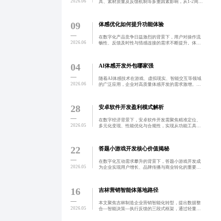
2026.06
具、素材质量及反馈机制等多重因素影响，从1-2周的
广告短片到数月的影视镜头均存在差异。合理规划与
专业执行是确保高质量交付的关键。
09
体感优化如何提升功能体验
在数字化产品竞争日益激烈的背景下，用户对操作流
2026.06
畅性、反馈及时性与情感连接的需求不断提升。体感
优化聚焦于微交互设计、性能调优与上下文感知反
馈，通过精细化功能设计提升用户体验。企业需基于
真实场景进行交互逻
04
AI体感开发外包哪家强
随着AI体感技术在游戏、虚拟现实、智能交互等领域
2026.06
的广泛应用，企业对高质量体感开发的需求激增。选
择具备技术深度、交付透明与跨领域整合能力的外包
团队，是项目成功的关键。长期合作可实现技术资产
沉淀，推动企业
28
安卓软件开发盈利模式解析
在数字经济背景下，安卓软件开发需聚焦精准定位、
2026.05
多元化变现、性能优化与合规性，实现从功能工具到
可持续盈利产品的转型。通过垂直领域深耕与用户体
验优化，结合本地化市场优势，打造高留存、高收益
的应用产品。
22
答题小游戏开发核心价值揭秘
在数字化互动需求攀升的背景下，答题小游戏开发成
2026.05
为企业实现用户增长、品牌传播与商业转化的重要手
段。本文系统梳理从需求分析到上线运营的全流程，
涵盖需求明确、功能设计、技术选型、测试上线及数
据驱动优化等关键
16
吉林营销智能体落地路径
本文聚焦吉林制造企业营销智能化转型，提出数据整
2026.05
合—智能决策—执行反馈的三段式框架，通过轻量级
部署与本地化模型训练实现低成本高效落地，助力企
业提升转化率与运营效率。