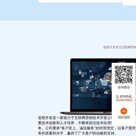
蓝橙开发专注互联网营
咨询热线
18140119082
蓝橙开发是一家致力于互联网营销技术开发公司，拥有一支
回到顶部
重技术创新和人才培养，不断将前沿技术应用到业务中，为
务。公司秉承“客户至上、诚信服务”的经营理念，以客户需
务的质量和水平，赢得了广大客户的信赖和支持。