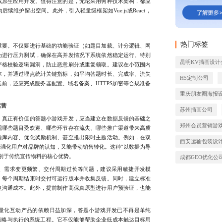
或原生应用开发。值得注意的是，无论采用何种技术架构，都应
续维护留出空间。此外，引入轻量级框架如Vue.js或React，
。
热门标签
要。不仅要进行基础的功能验证（如题目加载、计分逻辑、网
为进行压力测试，确保在高并发情况下系统依然稳定运行。特别
昆明KV插画设计
严格校验逻辑漏洞，防止恶意刷分或重复领取。建议在小范围内
体，并通过埋点统计关键指标，如平均答题时长、完成率、流失
H5定制公司
前，还应完成服务器配置、域名备案、HTTPS加密等合规准备
重庆朋友圈海报
运营
苏州插画公司
真正有价值的答题小游戏开发，应当建立在数据反馈的基础之
郑州会员营销游
现哪些题目受欢迎、哪些环节存在流失、哪些推广渠道带来高质
题库内容、优化奖励机制、甚至推出限时主题活动。例如，在双
西安运输包装设
能强化用户对品牌的认知，又能带动销售转化。这种“以数据为导
别于传统宣传物料的核心优势。
成都GEO优化公
需求变更频繁、交付周期过长等问题，建议采用敏捷开发模
，每个周期结束时交付可运行版本并收集反馈。同时，建立标准
复沟通成本。此外，提前制作高保真原型进行用户预验证，也能
化互动产品的依赖日益加深，答题小游戏开发已不再是单纯
策略与执行的系统工程。它不仅能够帮助企业低成本触达目标用