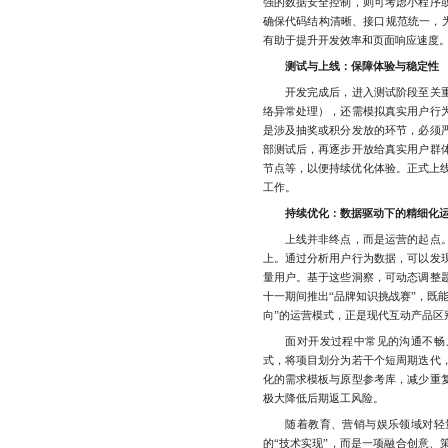
强的数据安全控制，则可考虑小程序
确保代码结构清晰、接口规范统一，为后
有助于提升开发效率和页面响应速度
测试与上线：保障体验与稳定性
开发完成后，进入测试阶段至关重
络异常处理），还需模拟真实用户行
是涉及抽奖或积分发放的环节，必须
部测试后，再逐步开放给真实用户群
节点等，以便持续优化体验。正式上线
工作。
持续优化：数据驱动下的精细化
上线并非终点，而是运营的起点。
上。通过分析用户行为数据，可以发
量用户。基于这些洞察，可动态调整
十一期间推出“品牌知识挑战赛”，既
向”的运营模式，正是现代互动产品区
面对开发过程中常见的沟通不畅、
式，将项目划分为若干个短周期迭代
化的需求模板与原型参考库，减少重
极大降低后期返工风险。
随着教育、营销与娱乐领域对轻量
的“技术实现”，而是一项融合创意、