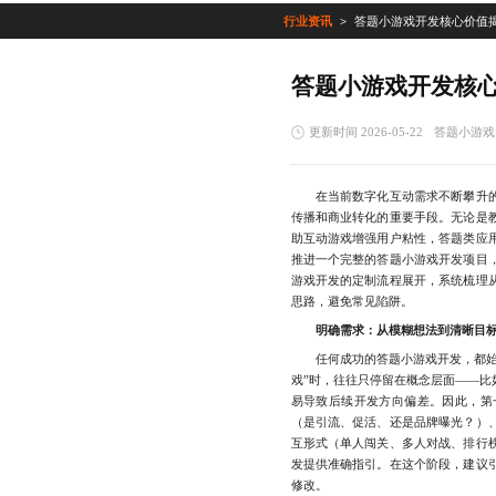
行业资讯
答题小游戏开发核心价值
答题小游戏开发核
更新时间 2026-05-22
答题小游戏
在当前数字化互动需求不断攀升的
传播和商业转化的重要手段。无论是
助互动游戏增强用户粘性，答题类应
推进一个完整的答题小游戏开发项目
游戏开发的定制流程展开，系统梳理
思路，避免常见陷阱。
明确需求：从模糊想法到清晰目
任何成功的答题小游戏开发，都始于
戏”时，往往只停留在概念层面——比
易导致后续开发方向偏差。因此，第
（是引流、促活、还是品牌曝光？）
互形式（单人闯关、多人对战、排行
发提供准确指引。在这个阶段，建议
修改。