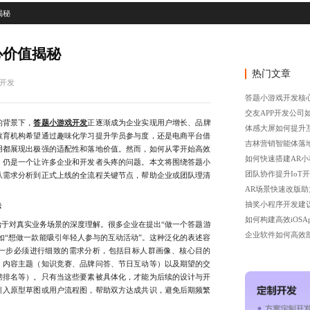
揭秘
心价值揭秘
热门文章
开发
答题小游戏开发核
交友APP开发公司
背景下，
答题小游戏开发
正逐渐成为企业实现用户增长、品牌
体感大屏如何提升
教育机构希望通过趣味化学习提升学员参与度，还是电商平台借
吉林营销智能体落
用都展现出极强的适配性和落地价值。然而，如何从零开始高效
如何快速搭建AR
，仍是一个让许多企业和开发者头疼的问题。本文将围绕答题小
团队协作提升IoT
从需求分析到正式上线的全流程关键节点，帮助企业或团队理清
AR场景快速改版
抽奖小程序开发建
标
如何构建高效iOSA
对真实业务场景的深度理解。很多企业在提出“做一个答题游
企业软件如何高效
如“想做一款能吸引年轻人参与的互动活动”。这种泛化的表述容
一步必须进行细致的需求分析，包括目标人群画像、核心目的
、内容主题（知识竞赛、品牌问答、节日互动等）以及期望的交
榜排名等）。只有当这些要素被具体化，才能为后续的设计与开
引入原型草图或用户流程图，帮助双方达成共识，避免后期频繁